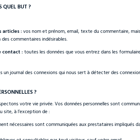
 QUEL BUT ?
articles :
vos nom et prénom, email, texte du commentaire, mais au
n des commentaires indésirables.
 contact :
toutes les données que vous entrez dans les formulaire
 un journal des connexions qui nous sert à détecter des connexion
RSONNELLES ?
spectons votre vie privée. Vos données personnelles sont commu
 site, à l’exception de :
t nécessaires sont communiquées aux prestataires impliqués dans l
liques et consultables par tout visiteur, sauf votre email.